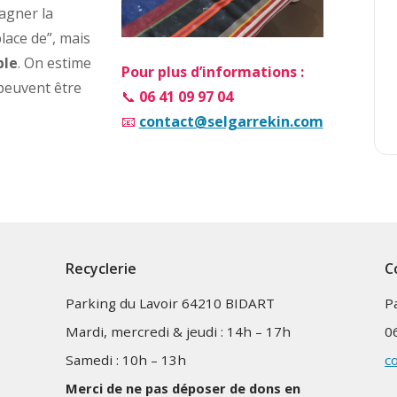
agner la
place de”, mais
ble
. On estime
Pour plus d’informations :
 peuvent être
📞
06 41 09 97 04
📧
contact@selgarrekin.com
Recyclerie
C
Parking du Lavoir 64210 BIDART
P
Mardi, mercredi & jeudi : 14h – 17h
0
Samedi : 10h – 13h
c
Merci de ne pas déposer de dons en