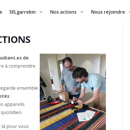
e
SELgarrekin
Nos actions
Nous rejoindre
ACTIONS
udiant.es de
dre à comprendre
 regarde ensemble
ptés
:
es appareils
 quotidien.
t là pour vous