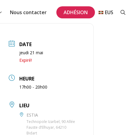
Nous contacter
ADHÉSION
EUS
DATE
jeudi 21 mai
Expiré!
HEURE
17h00 - 20h00
LIEU
ESTIA
Technopole Izarbel, 90 Allée
Fauste d’Elhuyar, 64210
Bidart