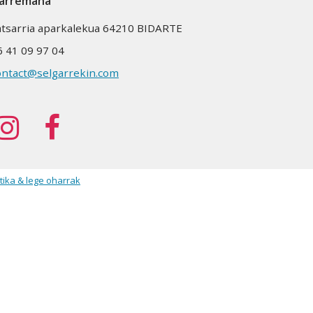
arremana
atsarria aparkalekua 64210 BIDARTE
6 41 09 97 04
ontact@selgarrekin.com
tika & lege oharrak