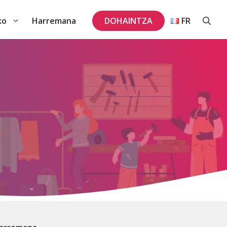
ko
Harremana
DOHAINTZA
FR