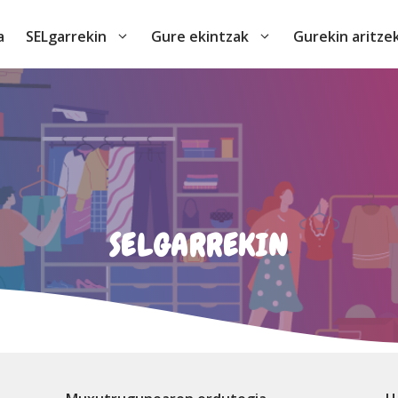
a
SELgarrekin
Gure ekintzak
Gurekin aritze
SELGARREKIN