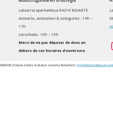
Muxutrugunearen ordutegia
H
Latsarria aparkalekua 64210 BIDARTE
L
Astearte, asteazken & ostegunez : 14h –
0
17h
c
Larunbata : 10h – 13h
Merci de ne pas déposer de dons en
dehors de ces horaires d’ouverture.
REKIN (Tokian tokiko trukatze sistema Bidarten) •
Konfidentzialtasun poli